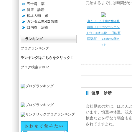
完治するまでには時間がか
五十肩 薬
健康 診断
松坂大輔 嫁
ガンダム無双2 攻略
肩こり、五十肩に独活葛
口内炎 治療
根湯（ドッカツカッコン
トウ）エキス錠 【第2類
ランキング
医薬品】 168錠×3個セ
ット
ブログランキング
ランキングはこちらをクリック！
ブログ検索☆BITZ
健康 診断
会社勤めの方は、ほとん
います。慎重や体重、視
検査などを行なう場合も
されてますよね。