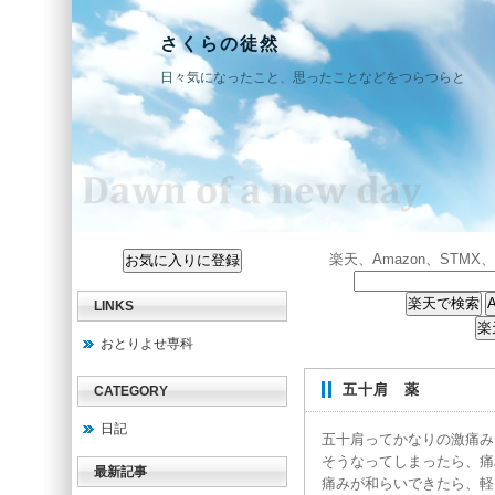
さくらの徒然
日々気になったこと、思ったことなどをつらつらと
楽天、Amazon、ST
LINKS
おとりよせ専科
五十肩 薬
CATEGORY
日記
五十肩ってかなりの激痛み
そうなってしまったら、痛
最新記事
痛みが和らいできたら、軽