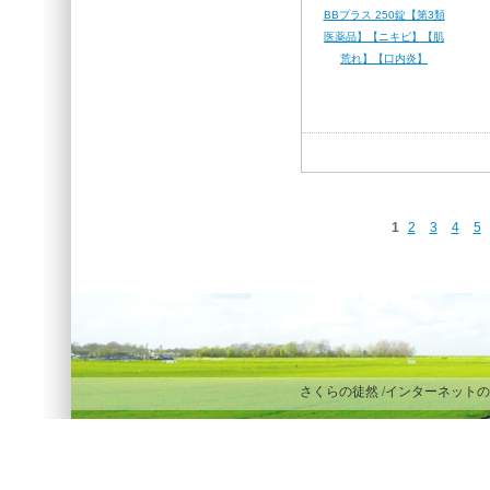
BBプラス 250錠【第3類
医薬品】【ニキビ】【肌
荒れ】【口内炎】
1
2
3
4
5
さくらの徒然
/
インターネットの